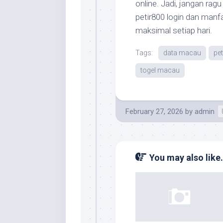
online. Jadi, jangan r
petir800 login dan manf
maksimal setiap hari.
Tags:
data macau
pe
togel macau
February 27, 2026
by
admin
You may also like.