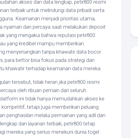
dahan akses dan data lengkap, petir800 resmi
n terbaik untuk melindungi data pribadi serta
gguna. Keamanan menjadi prioritas utama,
a nyaman dan percaya saat melakukan deposit
k yang mengakui bahwa reputasi petir800
cau yang kredibel mampu memberikan
ng menyenangkan tanpa khawatir data bocor
i, para bettor bisa fokus pada strategi dan
erlu khawatir terhadap keamanan data mereka.
lan tersebut, tidak heran jika petir800 resmi
percaya oleh ribuan pemain dari seluruh
platform ini tidak hanya memudahkan akses ke
kompetitif, tetapi juga memberikan peluang
n penghasilan melalui permainan yang adil dan
 lengkap dan layanan terbaik, petir800 tetap
agi mereka yang serius menekuni dunia togel