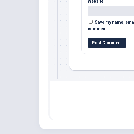
Website
Save my name, email,
comment.