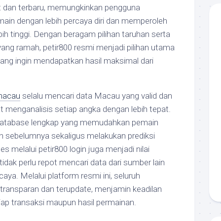
t dan terbaru, memungkinkan pengguna
main dengan lebih percaya diri dan memperoleh
h tinggi. Dengan beragam pilihan taruhan serta
ng ramah, petir800 resmi menjadi pilihan utama
 yang ingin mendapatkan hasil maksimal dari
macau
selalu mencari data Macau yang valid dan
 menganalisis setiap angka dengan lebih tepat.
database lengkap yang memudahkan pemain
n sebelumnya sekaligus melakukan prediksi
 melalui petir800 login juga menjadi nilai
idak perlu repot mencari data dari sumber lain
aya. Melalui platform resmi ini, seluruh
a transparan dan terupdate, menjamin keadilan
iap transaksi maupun hasil permainan.