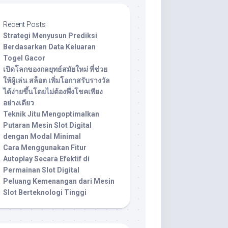
Recent Posts
Strategi Menyusun Prediksi
Berdasarkan Data Keluaran
Togel Gacor
เปิดโลกของกลยุทธ์สมัยใหม่ ที่ช่วย
ให้ผู้เล่น สล็อต เพิ่มโอกาสรับรางวัล
ได้ง่ายขึ้นโดยไม่ต้องพึ่งโชคเพียง
อย่างเดียว
Teknik Jitu Mengoptimalkan
Putaran Mesin Slot Digital
dengan Modal Minimal
Cara Menggunakan Fitur
Autoplay Secara Efektif di
Permainan Slot Digital
Peluang Kemenangan dari Mesin
Slot Berteknologi Tinggi