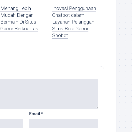
Menang Lebih
Inovasi Penggunaan
Mudah Dengan
Chatbot dalam
Bermain Di Situs
Layanan Pelanggan
Gacor Berkualitas
Situs Bola Gacor
Sbobet
Email
*