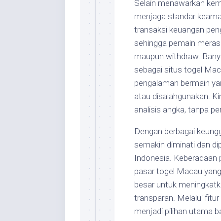
Selain menawarkan kemu
menjaga standar keamana
transaksi keuangan pen
sehingga pemain meras
maupun withdraw. Banya
sebagai situs togel Ma
pengalaman bermain ya
atau disalahgunakan. Kin
analisis angka, tanpa p
Dengan berbagai keunggu
semakin diminati dan di
Indonesia. Keberadaan 
pasar togel Macau yang 
besar untuk meningkatka
transparan. Melalui fitur
menjadi pilihan utama b