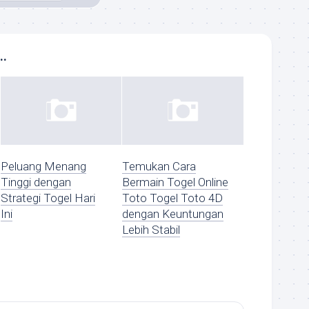
..
Peluang Menang
Temukan Cara
Tinggi dengan
Bermain Togel Online
Strategi Togel Hari
Toto Togel Toto 4D
Ini
dengan Keuntungan
Lebih Stabil