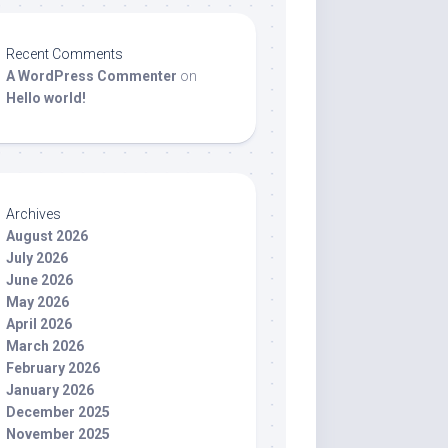
Recent Comments
A WordPress Commenter
on
Hello world!
Archives
August 2026
July 2026
June 2026
May 2026
April 2026
March 2026
February 2026
January 2026
December 2025
November 2025