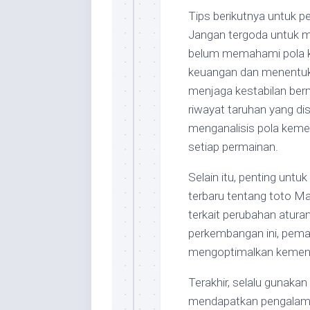
Tips berikutnya untuk 
Jangan tergoda untuk me
belum memahami pola k
keuangan dan menentuka
menjaga kestabilan berma
riwayat taruhan yang di
menganalisis pola kem
setiap permainan.
Selain itu, penting unt
terbaru tentang toto M
terkait perubahan atura
perkembangan ini, pem
mengoptimalkan kemen
Terakhir, selalu gunaka
mendapatkan pengalam