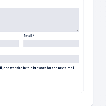
Email
*
 and website in this browser for the next time I