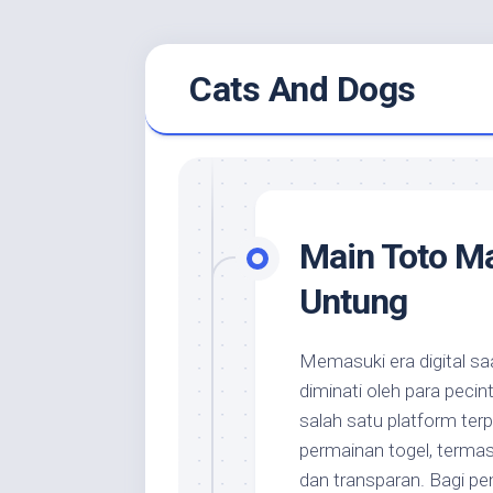
Skip
Cats And Dogs
to
content
Main Toto M
Untung
Memasuki era digital sa
diminati oleh para pecin
salah satu platform te
permainan togel, terma
dan transparan. Bagi p