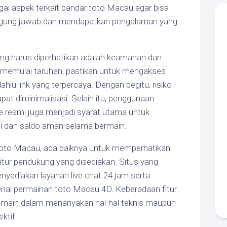
i aspek terkait bandar toto Macau agar bisa
ggung jawab dan mendapatkan pengalaman yang
ang harus diperhatikan adalah keamanan dan
m memulai taruhan, pastikan untuk mengakses
lahiu link yang terpercaya. Dengan begitu, risiko
pat diminimalisasi. Selain itu, penggunaan
e resmi juga menjadi syarat utama untuk
i dan saldo aman selama bermain.
oto Macau, ada baiknya untuk memperhatikan
itur pendukung yang disediakan. Situs yang
nyediakan layanan live chat 24 jam serta
ai permainan toto Macau 4D. Keberadaan fitur
emain dalam menanyakan hal-hal teknis maupun
ktif.