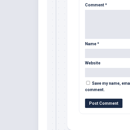
Comment
*
Name
*
Website
Save my name, email,
comment.