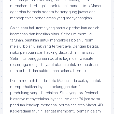
memahami berbagai aspek terkait bandar toto Macau
agar bisa bermain secara bertanggung jawab dan
mendapatkan pengalaman yang menyenangkan.
Salah satu hal utama yang harus diperhatikan adalah
keamanan dan keaslian situs. Sebelum memulai
taruhan, pastikan untuk mengakses bolahiu resmi
melalui bolahiu link yang terpercaya. Dengan begitu,
risiko penipuan dan hacking dapat diminimalisasi.
Selain itu, penggunaan
bolahiu login
dari website
resmi juga menjadi syarat utama untuk memastikan
data pribadi dan saldo aman selama bermain.
Dalam memilih bandar toto Macau, ada baiknya untuk
memperhatikan layanan pelanggan dan fitur
pendukung yang disediakan. Situs yang profesional
biasanya menyediakan layanan live chat 24 jam serta
panduan lengkap mengenai permainan toto Macau 4D.
Keberadaan fitur ini sangat membantu pemain dalam