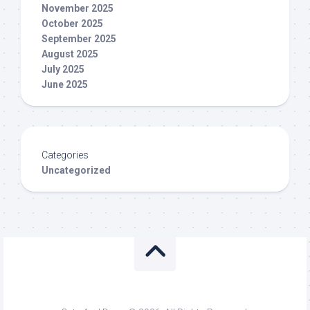
November 2025
October 2025
September 2025
August 2025
July 2025
June 2025
Categories
Uncategorized