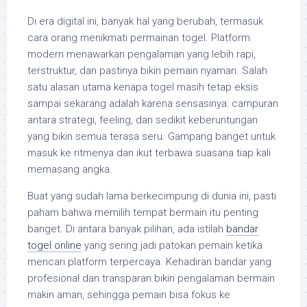
Di era digital ini, banyak hal yang berubah, termasuk
cara orang menikmati permainan togel. Platform
modern menawarkan pengalaman yang lebih rapi,
terstruktur, dan pastinya bikin pemain nyaman. Salah
satu alasan utama kenapa togel masih tetap eksis
sampai sekarang adalah karena sensasinya: campuran
antara strategi, feeling, dan sedikit keberuntungan
yang bikin semua terasa seru. Gampang banget untuk
masuk ke ritmenya dan ikut terbawa suasana tiap kali
memasang angka.
Buat yang sudah lama berkecimpung di dunia ini, pasti
paham bahwa memilih tempat bermain itu penting
banget. Di antara banyak pilihan, ada istilah
bandar
togel online
yang sering jadi patokan pemain ketika
mencari platform terpercaya. Kehadiran bandar yang
profesional dan transparan bikin pengalaman bermain
makin aman, sehingga pemain bisa fokus ke