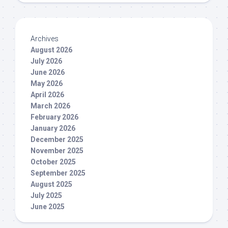
Archives
August 2026
July 2026
June 2026
May 2026
April 2026
March 2026
February 2026
January 2026
December 2025
November 2025
October 2025
September 2025
August 2025
July 2025
June 2025