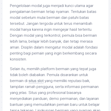
Pengelolaan modal juga menjadi kunci utama agar
pengalaman bermain tetap nyaman. Tentukan batas
modal sebelum mulai bermain dan patuhi batas
tersebut. Jangan tergoda untuk terus menambah
modal hanya karena ingin mengejar hasil tertentu.
Dengan modal yang terkontrol, pemula bisa bermain
lebih lama, belajar lebih banyak, dan tetap merasa
aman. Disiplin dalam mengatur modal adalah fondasi
penting bagi pemain yang ingin berkembang secara
konsisten.
Selain itu, memilih platform bermain yang tepat juga
tidak boleh diabaikan. Pemula disarankan untuk
bermain di
situs slot
yang memiliki reputasi baik,
tampilan ramah pengguna, serta informasi permainan
yang jelas. Situs yang profesional biasanya
menyediakan panduan, demo permainan, dan layanan
bantuan yang memudahkan pemain baru untuk belajar
tanpa tekanan. Lingkungan bermain yang nyaman akan