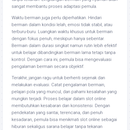
sangat membantu proses adaptasi pemula.
Waktu bermain juga perlu diperhatikan. Hindari
bermain dalam kondisi lelah, emosi tidak stabil, atau
terburu-buru. Luangkan waktu khusus untuk bermain
dengan fokus penuh, meskipun hanya sebentar.
Bermain dalam durasi singkat namun rutin lebih efektif
untuk belajar dibandingkan bermain lama tetapi tanpa
kontrol. Dengan cara ini, pemula bisa mengevaluasi
pengalaman bermain secara objektif.
Terakhir, jangan ragu untuk berhenti sejenak dan
melakukan evaluasi. Catat pengalaman bermain,
pelajari pola yang muncul, dan pahami kesalahan yang
mungkin terjadi. Proses belajar dalam slot online
membutuhkan kesabaran dan konsistensi. Dengan
pendekatan yang santai, terencana, dan penuh
kesadaran, pemula bisa menikmati slot online sebagai
hiburan sekaligus sarana belajar tanpa tekanan