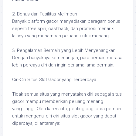
2. Bonus dan Fasilitas Melimpah
Banyak platform gacor menyediakan beragam bonus
seperti free spin, cashback, dan promosi menarik
lainnya yang menambah peluang untuk menang.
3. Pengalaman Bermain yang Lebih Menyenangkan
Dengan banyaknya kemenangan, para pemain merasa
lebih percaya diri dan ingin berlama-lama bermain.
Ciri-Ciri Situs Slot Gacor yang Terpercaya
Tidak semua situs yang menyatakan diri sebagai situs
gacor mampu memberikan peluang menang
yang tinggi. Oleh karena itu, penting bagi para pemain
untuk mengenal ciri-ciri situs slot gacor yang dapat
dipercaya, di antaranya: