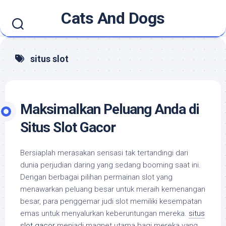
Skip
Cats And Dogs
to
content
situs slot
Maksimalkan Peluang Anda di
Situs Slot Gacor
Bersiaplah merasakan sensasi tak tertandingi dari
dunia perjudian daring yang sedang booming saat ini.
Dengan berbagai pilihan permainan slot yang
menawarkan peluang besar untuk meraih kemenangan
besar, para penggemar judi slot memiliki kesempatan
emas untuk menyalurkan keberuntungan mereka.
situs
slot gacor
menjadi magnet utama bagi mereka yang