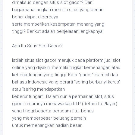
dimaksud dengan situs slot gacor? Dan
bagaimana langkah memilih situs yang benar-
benar dapat dipercaya
serta memberikan kesempatan menang yang
tinggi? Berikut adalah penjelasan lengkapnya.
Apa Itu Situs Slot Gacor?
Istilah situs slot gacor merujuk pada platform judi slot
online yang diyakini memiliki tingkat kemenangan atau
keberuntungan yang tinggi. Kata “gacor” diambil dari
bahasa Indonesia yang berarti “sering berbunyi keras”
atau “sering mendapatkan
keberuntungan”. Dalam dunia permainan slot, situs
gacor umumnya menawarkan RTP (Return to Player)
yang tinggi beserta beragam fitur bonus
yang memperbesar peluang pemain
untuk memenangkan hadiah besar.