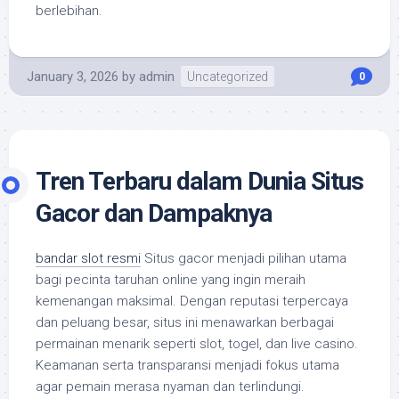
berlebihan.
January 3, 2026
by
admin
Uncategorized
0
Tren Terbaru dalam Dunia Situs
Gacor dan Dampaknya
bandar slot resmi
Situs gacor menjadi pilihan utama
bagi pecinta taruhan online yang ingin meraih
kemenangan maksimal. Dengan reputasi terpercaya
dan peluang besar, situs ini menawarkan berbagai
permainan menarik seperti slot, togel, dan live casino.
Keamanan serta transparansi menjadi fokus utama
agar pemain merasa nyaman dan terlindungi.