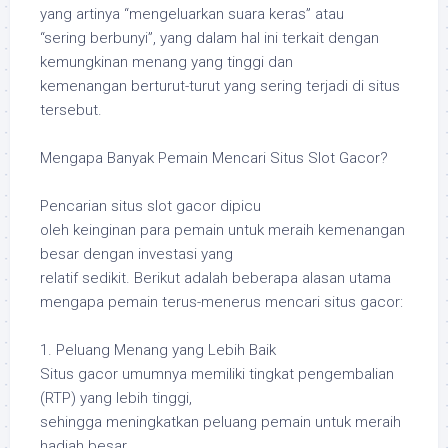
yang artinya “mengeluarkan suara keras” atau
“sering berbunyi”, yang dalam hal ini terkait dengan
kemungkinan menang yang tinggi dan
kemenangan berturut-turut yang sering terjadi di situs
tersebut.
Mengapa Banyak Pemain Mencari Situs Slot Gacor?
Pencarian situs slot gacor dipicu
oleh keinginan para pemain untuk meraih kemenangan
besar dengan investasi yang
relatif sedikit. Berikut adalah beberapa alasan utama
mengapa pemain terus-menerus mencari situs gacor:
1. Peluang Menang yang Lebih Baik
Situs gacor umumnya memiliki tingkat pengembalian
(RTP) yang lebih tinggi,
sehingga meningkatkan peluang pemain untuk meraih
hadiah besar.