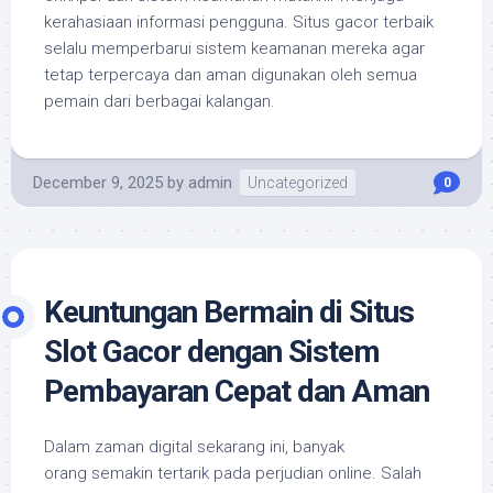
kerahasiaan informasi pengguna. Situs gacor terbaik
selalu memperbarui sistem keamanan mereka agar
tetap terpercaya dan aman digunakan oleh semua
pemain dari berbagai kalangan.
December 9, 2025
by
admin
Uncategorized
0
Keuntungan Bermain di Situs
Slot Gacor dengan Sistem
Pembayaran Cepat dan Aman
Dalam zaman digital sekarang ini, banyak
orang semakin tertarik pada perjudian online. Salah