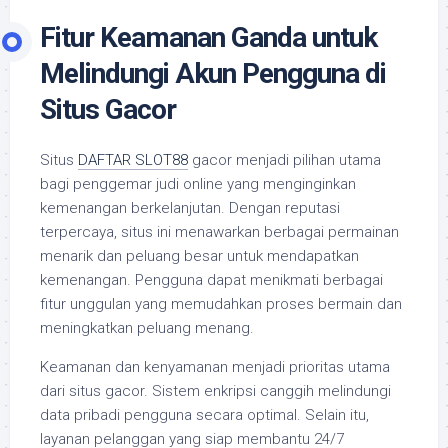
Fitur Keamanan Ganda untuk
Melindungi Akun Pengguna di
Situs Gacor
Situs
DAFTAR SLOT88
gacor menjadi pilihan utama
bagi penggemar judi online yang menginginkan
kemenangan berkelanjutan. Dengan reputasi
terpercaya, situs ini menawarkan berbagai permainan
menarik dan peluang besar untuk mendapatkan
kemenangan. Pengguna dapat menikmati berbagai
fitur unggulan yang memudahkan proses bermain dan
meningkatkan peluang menang.
Keamanan dan kenyamanan menjadi prioritas utama
dari situs gacor. Sistem enkripsi canggih melindungi
data pribadi pengguna secara optimal. Selain itu,
layanan pelanggan yang siap membantu 24/7