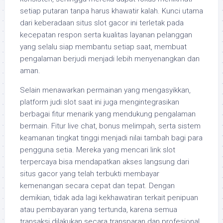
setiap putaran tanpa harus khawatir kalah. Kunci utama
dari keberadaan situs slot gacor ini terletak pada
kecepatan respon serta kualitas layanan pelanggan
yang selalu siap membantu setiap saat, membuat
pengalaman berjudi menjadi lebih menyenangkan dan
aman.
Selain menawarkan permainan yang mengasyikkan,
platform judi slot saat ini juga mengintegrasikan
berbagai fitur menarik yang mendukung pengalaman
bermain. Fitur live chat, bonus melimpah, serta sistem
keamanan tingkat tinggi menjadi nilai tambah bagi para
pengguna setia. Mereka yang mencari link slot
terpercaya bisa mendapatkan akses langsung dari
situs gacor yang telah terbukti membayar
kemenangan secara cepat dan tepat. Dengan
demikian, tidak ada lagi kekhawatiran terkait penipuan
atau pembayaran yang tertunda, karena semua
transaksi dilakukan secara transparan dan profesional.