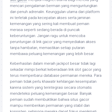
mencari pengalaman bermain yang menguntungkan
dan penuh adrenalin. Keunggulan utama dari platform
ini terletak pada kecepatan akses serta jaminan
kemenangan yang sering kali membuat pemain
merasa seperti sedang berada di puncak
keberuntungan. Jangan ragu untuk mencoba
peruntungan di link gacor yang menyediakan akses
tanpa hambatan, memastikan setiap putaran
membawa peluang kemenangan yang lebih besar.
Keberhasilan dalam meraih jackpot besar tidak lagi
sekadar mimpi berkat keberadaan link slot gacor yang
terus memperbarui database permainan mereka. Para
pemain tidak perlu khawatir kehilangan kesempatan
karena sistem yang terintegrasi secara otomatis
mendeteksi peluang kemenangan besar. Banyak
pemain sudah membuktikan bahwa situs gacor
mampu memberikan permainan yang stabil dan
konsisten, sehingga mereka dapat fokus menikmati