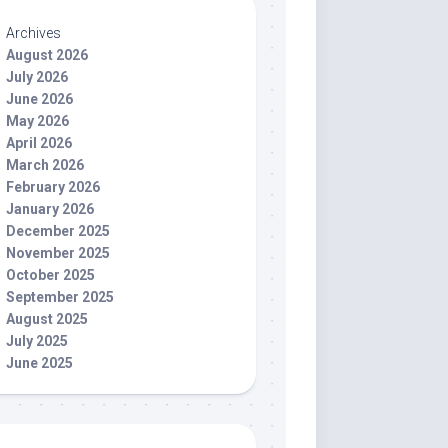
Archives
August 2026
July 2026
June 2026
May 2026
April 2026
March 2026
February 2026
January 2026
December 2025
November 2025
October 2025
September 2025
August 2025
July 2025
June 2025