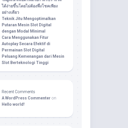
ได้ง่ายขึ้นโดยไม่ต้องพึ่งโชคเพียง
อย่างเดียว
Teknik Jitu Mengoptimalkan
Putaran Mesin Slot Digital
dengan Modal Minimal
Cara Menggunakan Fitur
Autoplay Secara Efektif di
Permainan Slot Digital
Peluang Kemenangan dari Mesin
Slot Berteknologi Tinggi
Recent Comments
A WordPress Commenter
on
Hello world!