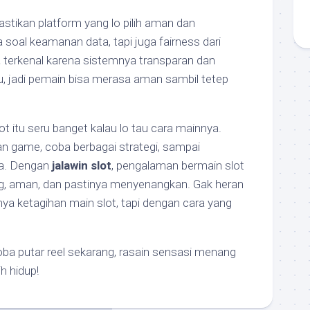
astikan platform yang lo pilih aman dan
soal keamanan data, tapi juga fairness dari
t
terkenal karena sistemnya transparan dan
u, jadi pemain bisa merasa aman sambil tetep
t itu seru banget kalau lo tau cara mainnya.
an game, coba berbagai strategi, sampai
da. Dengan
jalawin slot
, pengalaman bermain slot
ng, aman, dan pastinya menyenangkan. Gak heran
nya ketagihan main slot, tapi dengan cara yang
Coba putar reel sekarang, rasain sensasi menang
ih hidup!