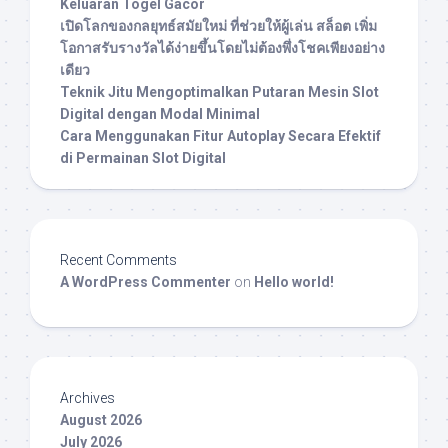
Keluaran Togel Gacor
เปิดโลกของกลยุทธ์สมัยใหม่ ที่ช่วยให้ผู้เล่น สล็อต เพิ่ม
โอกาสรับรางวัลได้ง่ายขึ้นโดยไม่ต้องพึ่งโชคเพียงอย่าง
เดียว
Teknik Jitu Mengoptimalkan Putaran Mesin Slot
Digital dengan Modal Minimal
Cara Menggunakan Fitur Autoplay Secara Efektif
di Permainan Slot Digital
Recent Comments
A WordPress Commenter
on
Hello world!
Archives
August 2026
July 2026