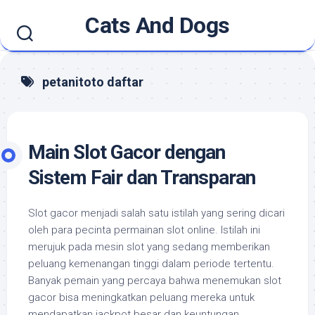
Skip
Cats And Dogs
to
content
petanitoto daftar
Main Slot Gacor dengan
Sistem Fair dan Transparan
Slot gacor menjadi salah satu istilah yang sering dicari
oleh para pecinta permainan slot online. Istilah ini
merujuk pada mesin slot yang sedang memberikan
peluang kemenangan tinggi dalam periode tertentu.
Banyak pemain yang percaya bahwa menemukan slot
gacor bisa meningkatkan peluang mereka untuk
mendapatkan jackpot besar dan keuntungan