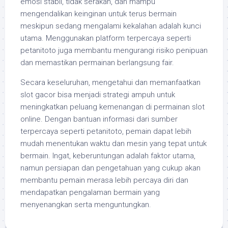
emosi stabil, tidak serakah, dan mampu
mengendalikan keinginan untuk terus bermain
meskipun sedang mengalami kekalahan adalah kunci
utama. Menggunakan platform terpercaya seperti
petanitoto juga membantu mengurangi risiko penipuan
dan memastikan permainan berlangsung fair.
Secara keseluruhan, mengetahui dan memanfaatkan
slot gacor bisa menjadi strategi ampuh untuk
meningkatkan peluang kemenangan di permainan slot
online. Dengan bantuan informasi dari sumber
terpercaya seperti petanitoto, pemain dapat lebih
mudah menentukan waktu dan mesin yang tepat untuk
bermain. Ingat, keberuntungan adalah faktor utama,
namun persiapan dan pengetahuan yang cukup akan
membantu pemain merasa lebih percaya diri dan
mendapatkan pengalaman bermain yang
menyenangkan serta menguntungkan.