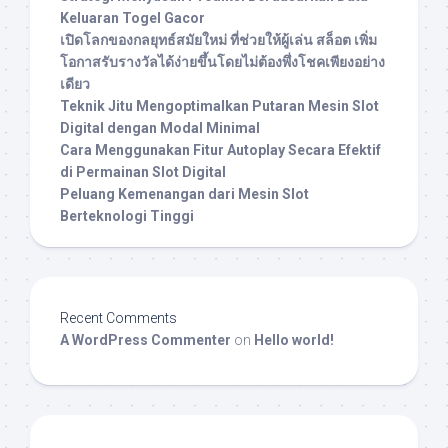
Keluaran Togel Gacor
เปิดโลกของกลยุทธ์สมัยใหม่ ที่ช่วยให้ผู้เล่น สล็อต เพิ่ม
โอกาสรับรางวัลได้ง่ายขึ้นโดยไม่ต้องพึ่งโชคเพียงอย่าง
เดียว
Teknik Jitu Mengoptimalkan Putaran Mesin Slot
Digital dengan Modal Minimal
Cara Menggunakan Fitur Autoplay Secara Efektif
di Permainan Slot Digital
Peluang Kemenangan dari Mesin Slot
Berteknologi Tinggi
Recent Comments
A WordPress Commenter
on
Hello world!